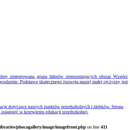
eśmy zintegrowaną grupą liderów reprezentujących obszar Wzgórz
wodzenie. Podstawą skutecznego rozwoju naszej małej ojczyzny jest
acje dotyczące naszych punktów przedszkolnych i żłobków. Strona
 osiągnięć w krzewieniu edukacji przedszkolnej.
ibraries/phocagallery/image/imagefront.php
on line
411