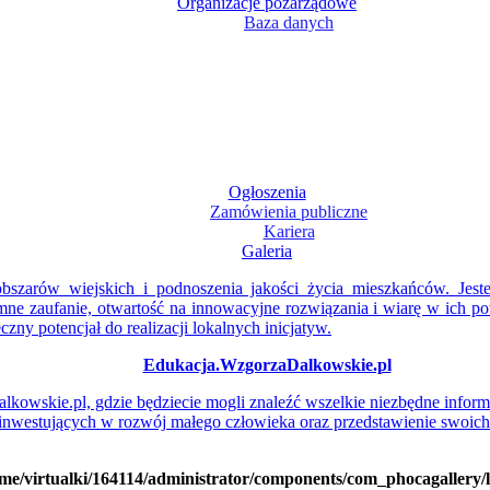
Organizacje pozarządowe
Baza danych
Ogłoszenia
Zamówienia publiczne
Kariera
Galeria
bszarów wiejskich i podnoszenia jakości życia mieszkańców. Jest
ne zaufanie, otwartość na innowacyjne rozwiązania i wiarę w ich po
zny potencjał do realizacji lokalnych inicjatyw.
Edukacja.WzgorzaDalkowskie.pl
owskie.pl, gdzie będziecie mogli znaleźć wszelkie niezbędne inform
 inwestujących w rozwój małego człowieka oraz przedstawienie swoich
me/virtualki/164114/administrator/components/com_phocagallery/l