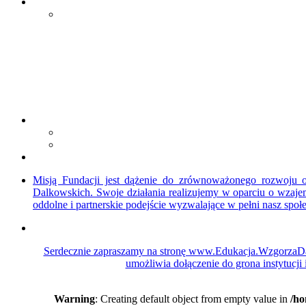
Misją Fundacji jest dążenie do zrównoważonego rozwoju o
Dalkowskich. Swoje działania realizujemy w oparciu o wzajem
oddolne i partnerskie podejście wyzwalające w pełni nasz społec
Serdecznie zapraszamy na stronę www.Edukacja.WzgorzaDalk
umożliwia dołączenie do grona instytucji
Warning
: Creating default object from empty value in
/ho