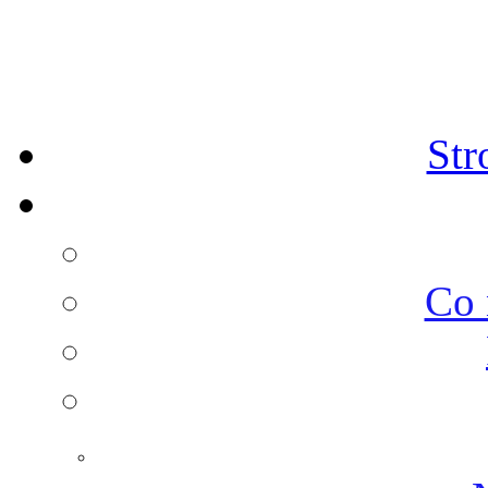
Str
Co 