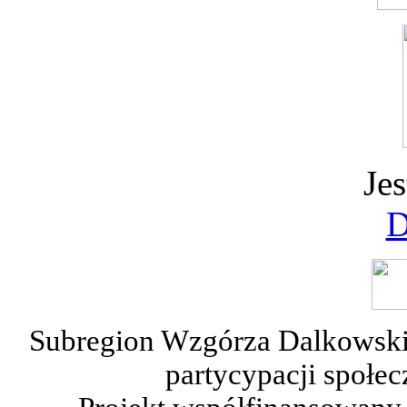
Jes
D
Subregion Wzgórza Dalkowskie
partycypacji społe