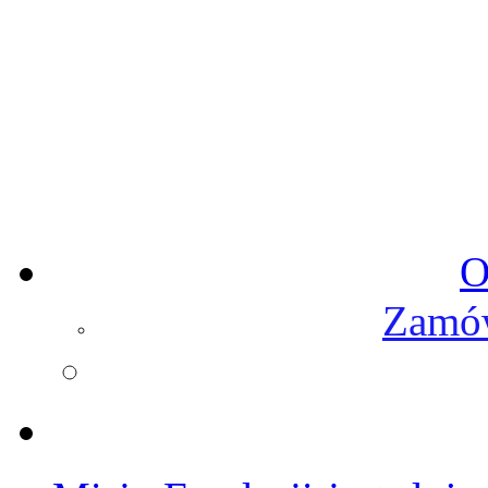
O
Zamów