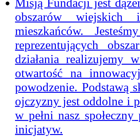
Misją Fundacji jest dą
obszarów wiejskich 
mieszkańców. Jesteśm
reprezentujących obsz
działania realizujemy 
otwartość na innowacy
powodzenie. Podstawą s
ojczyzny jest oddolne i 
w pełni nasz społeczny p
inicjatyw.