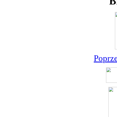
B
Poprz