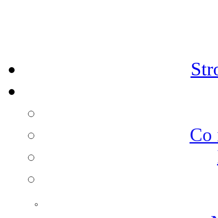
Str
Co 