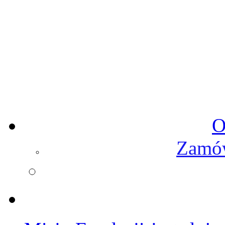
O
Zamów