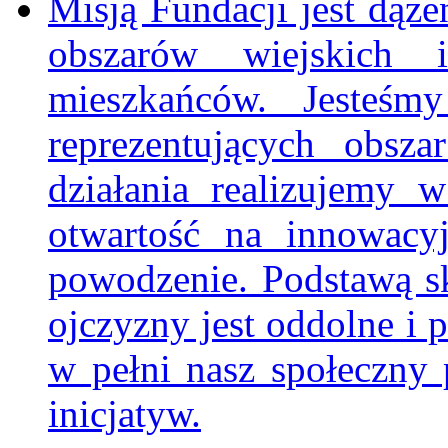
Misją Fundacji jest dą
obszarów wiejskich 
mieszkańców. Jesteśm
reprezentujących obsz
działania realizujemy 
otwartość na innowacy
powodzenie. Podstawą s
ojczyzny jest oddolne i 
w pełni nasz społeczny p
inicjatyw.