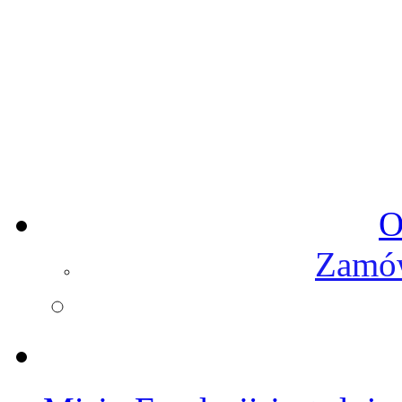
O
Zamów