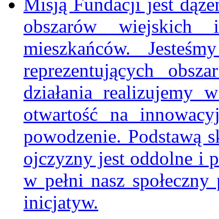
Misją Fundacji jest dą
obszarów wiejskich 
mieszkańców. Jesteśm
reprezentujących obsz
działania realizujemy 
otwartość na innowacy
powodzenie. Podstawą s
ojczyzny jest oddolne i 
w pełni nasz społeczny p
inicjatyw.