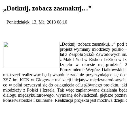
„Dotknij, zobacz zasmakuj…”
Poniedziałek, 13. Maj 2013 08:10
„Dotknij, zobacz zasmakuj…” pod t
projekt wymiany młodzieży polsko –
lat z Zespołu Szkół Zawodowych im
z Makif Yud w Rishon LeZion w Izr
Izraelu w okresie maj-grudzień 
Porozumienie Wzgórz Dalkowskich 
raz trzeci realizować będą wspólnie zadanie przyczyniające się d
ZSZ im. KEN w Głogowie realizacji inicjatyw międzynarodowych.
co w pełni przyczyni się do osiągnięcia celu głównego projektu, jak
młodzieży z Polski i Izraela. Tak więc zaplanowane działania będ
dialogu międzykulturowego, wymianę doświadczeń, głębsze poznawani
konserwatorskie i kulinarne. Realizacja projektu jest możliwa dzię