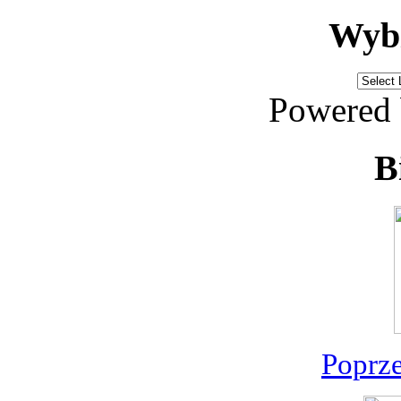
Wybi
Powered
B
Poprz