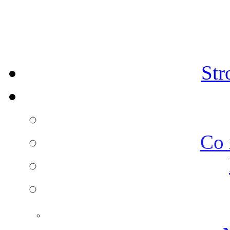
Str
Co 