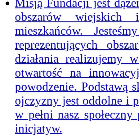
Misją Fundacji jest dą
obszarów wiejskich 
mieszkańców. Jesteśm
reprezentujących obsz
działania realizujemy 
otwartość na innowacy
powodzenie. Podstawą s
ojczyzny jest oddolne i 
w pełni nasz społeczny p
inicjatyw.