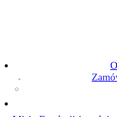
O
Zamów