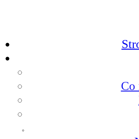
Str
Co 