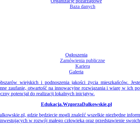
Organizacje pozarządowe
Baza danych
Ogłoszenia
Zamówienia publiczne
Kariera
Galeria
bszarów wiejskich i podnoszenia jakości życia mieszkańców. Jest
ne zaufanie, otwartość na innowacyjne rozwiązania i wiarę w ich po
zny potencjał do realizacji lokalnych inicjatyw.
Edukacja.WzgorzaDalkowskie.pl
owskie.pl, gdzie będziecie mogli znaleźć wszelkie niezbędne inform
 inwestujących w rozwój małego człowieka oraz przedstawienie swoich