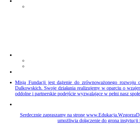
Misją Fundacji jest dążenie do zrównoważonego rozwoju o
Dalkowskich. Swoje działania realizujemy w oparciu o wzajem
oddolne i partnerskie podejście wyzwalające w pełni nasz społec
Serdecznie zapraszamy na stronę www.Edukacja.WzgorzaDalk
umożliwia dołączenie do grona instytucji