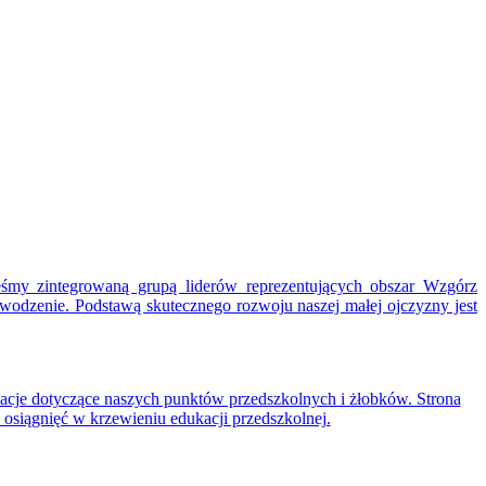
eśmy zintegrowaną grupą liderów reprezentujących obszar Wzgórz
wodzenie. Podstawą skutecznego rozwoju naszej małej ojczyzny jest
acje dotyczące naszych punktów przedszkolnych i żłobków. Strona
 osiągnięć w krzewieniu edukacji przedszkolnej.